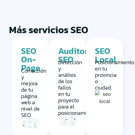
Más servicios SEO
SEO
Auditoría
SEO
On-
SEO
Local
Detección
Posicionamiento
Page
y
en tu
Corrección
análisis
provincia
y
de los
o
mejora
fallos
ciudad.
de tu
en tu
página
proyecto
web a
para el
nivel de
posicionamiento.
SEO.