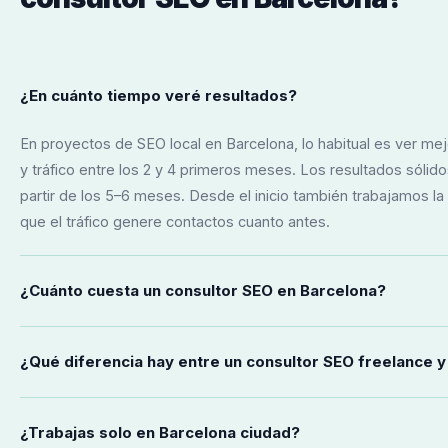
¿En cuánto tiempo veré resultados?
En proyectos de SEO local en Barcelona, lo habitual es ver mejo
y tráfico entre los 2 y 4 primeros meses. Los resultados sólid
partir de los 5–6 meses. Desde el inicio también trabajamos la
que el tráfico genere contactos cuanto antes.
¿Cuánto cuesta un consultor SEO en Barcelona?
Para negocios locales en Barcelona, un servicio SEO mensual f
¿Qué diferencia hay entre un consultor SEO freelance y
300€ y 700€/mes. Las auditorías puntuales van de 700€ a 3.0
presupuesto es siempre gratuito y sin compromiso.
Trato directo con la persona que ejecuta tu estrategia, sin int
¿Trabajas solo en Barcelona ciudad?
flexibilidad, comunicación más ágil y mejor relación calidad-pr