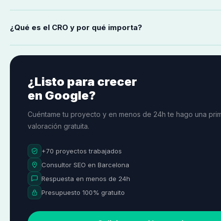
pocos clientes a la vez para poder hacer un trabajo de calidad.
Principalmente con negocios en Barcelona ciudad (Gràcia, Eixa
¿Qué es el CRO y por qué importa?
Gervasi, Les Corts, Poblenou, Sants, Horta…), aunque tambié
área metropolitana y otros puntos de España si el proyecto en
CRO (Conversion Rate Optimization) es optimizar tu web para q
que llegan desde SEO conviertan más: llamen, escriban o com
puedes tener tráfico y pocos clientes. Con SEO + CRO, cada vi
¿Listo para crecer
más.
en Google?
Cuéntame tu proyecto y en menos de 24h te hago una pri
valoración gratuita.
+70 proyectos trabajados
Consultor SEO en Barcelona
Respuesta en menos de 24h
Presupuesto 100% gratuito