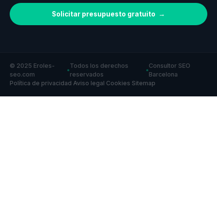
Solicitar presupuesto gratuito →
© 2025 Eroles-
Todos los derechos
Consultor SEO
●
●
seo.com
reservados
Barcelona
Política de privacidad
Aviso legal
Cookies
Sitemap
·
·
·