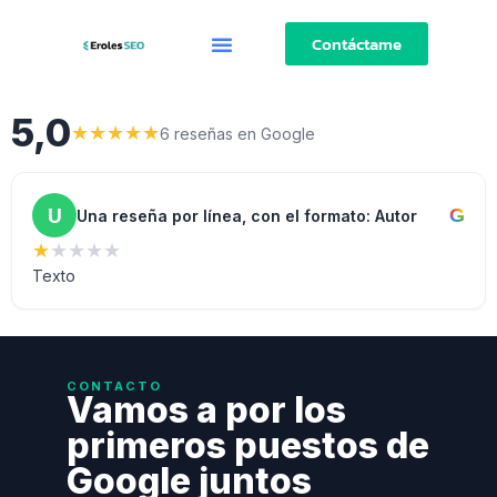
Contáctame
5,0
★
★
★
★
★
6 reseñas en Google
U
G
Una reseña por línea, con el formato: Autor
★
★
★
★
★
Texto
CONTACTO
Vamos a por los
primeros puestos de
Google juntos